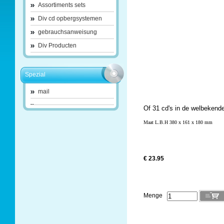
Assortiments sets
Div cd opbergsystemen
gebrauchsanweisung
Div Producten
Spezial
mail
Of 31 cd's in de welbekend
Maat L.B.H 380 x 161 x 180 mm
€ 23.95
Menge