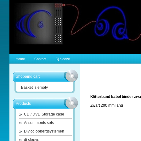
Home
Contact
Dj sleeve
Shopping cart
Basket is empty
Klitterband kabel binder zwa
Products
Zwart 200 mm lang
CD / DVD Storage case
Assortiments sets
Div cd opbergsystemen
dj sleeve