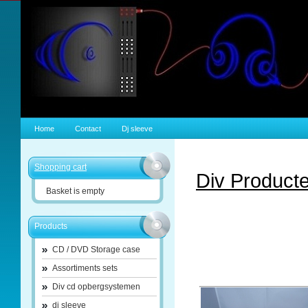
Home
Contact
Dj sleeve
Shopping cart
Div Product
Basket is empty
Products
CD / DVD Storage case
Assortiments sets
Div cd opbergsystemen
dj sleeve