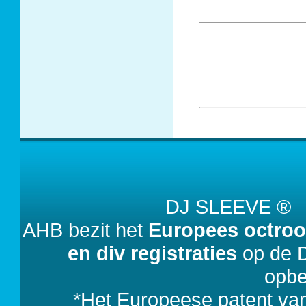
DJ SLEEVE 
AHB bezit het
Europees octroo
en div registraties
op de D
opbe
*Het Europeese patent va