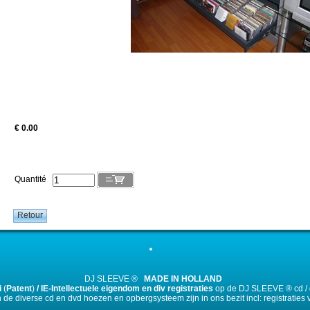
€ 0.00
Quantité
DJ SLEEVE ®
MADE IN HOLLAND
i
(
Patent
)
/ IE-Intellectuele eigendom en div registraties
op de DJ SLEEVE ® cd / 
de diverse cd en dvd hoezen en opbergsysteem zijn in ons bezit incl: registraties 