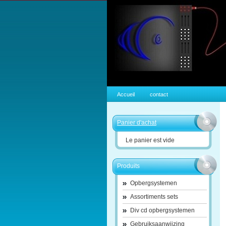
Accueil
contact
Panier d'achat
Le panier est vide
Produits
Opbergsystemen
Assortiments sets
Div cd opbergsystemen
Gebruiksaanwijzing