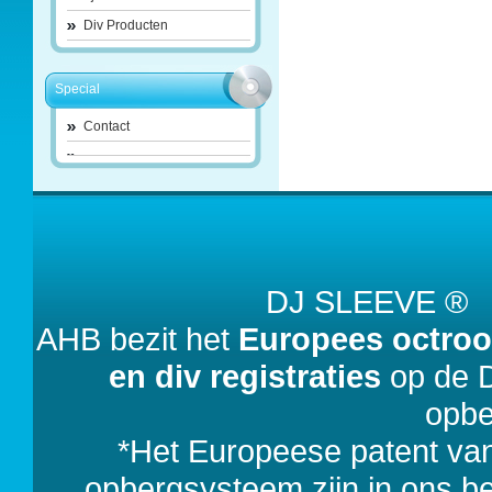
Div Producten
Special
Contact
DJ SLEEVE 
AHB bezit het
Europees octroo
en div registraties
op de D
opbe
*Het Europeese patent va
opbergsysteem zijn in ons bezi