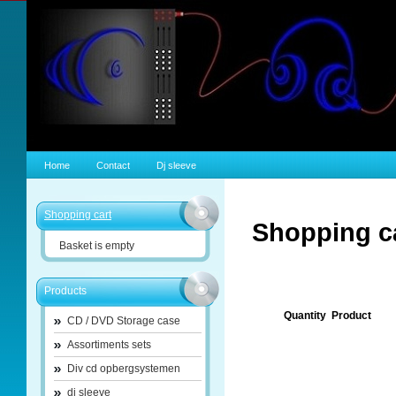
Home
Contact
Dj sleeve
Shopping cart
Shopping c
Basket is empty
Products
Quantity
Product
CD / DVD Storage case
Assortiments sets
Div cd opbergsystemen
dj sleeve